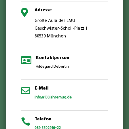

Adresse
Große Aula der LMU
Geschwister-Scholl-Platz 1
80539
München

Kontaktperson
Hildegard Debertin

E-Mail
info@100jahremug.de

Telefon
089 3302916-22